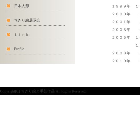
日本人形
１９９９年
１
２０００年
ちぎり絵展示会
２００１年
２００３年
Ｌｉｎｋ
２００５年
１
１
Profile
２００８年
２０１０年
Copyright(C) ちぎり絵と手芸作品 All Rights Reserved.